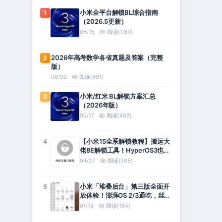
小米全平台解锁BL综合指南
1
（2026.5更新）
05/15
阅读(1.6K)
2026年高考数学各省真题及答案（完整
2
版）
06/09
阅读(491)
小米/红米 BL解锁方案汇总
3
（2026年版）
05/17
阅读(488)
【小米15全系解锁教程】搬运大
4
佬8E解锁工具！HyperOS3也能
用！
04/27
阅读(385)
小米「堆叠后台」第三版全面开
5
放体验！澎湃OS 2/3通吃，丝滑
到离谱~
01/16
阅读(184)