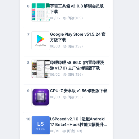
宇宙工具箱 v2.9.3 解锁会员版
6
下载
06/05
阅读(169)
Google Play Store v51.5.24 官
7
方版下载
06/03
阅读(158)
哔哩哔哩 v8.96.0 (内置哔哩漫
8
游 v1.7.0) 去广告增强版下载
06/02
阅读(156)
CPU-Z 安卓版 v1.56 修改版下载
9
06/03
阅读(155)
LSPosed v2.1.0 | 适配Android
10
17 Beta4+Hook性能大幅提升
+API 102
06/15
阅读(149)