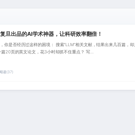
复旦出品的AI学术神器，让科研效率翻倍！
，你是否经历过这样的困境： 搜索"LLM"相关文献，结果出来几百篇，却
一篇20页的英文论文，花3小时却抓不住重点？ 写…
阅读(37)