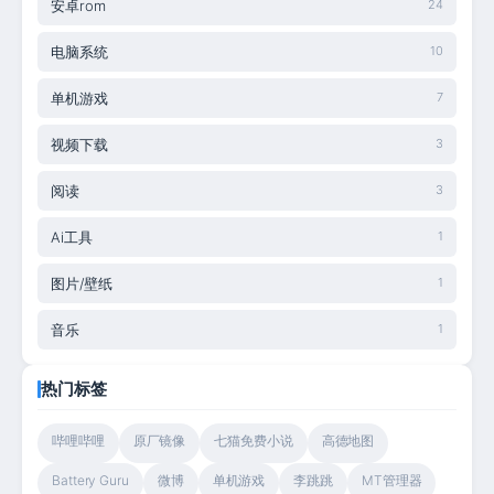
安卓rom
24
电脑系统
10
单机游戏
7
视频下载
3
阅读
3
Ai工具
1
图片/壁纸
1
音乐
1
热门标签
哔哩哔哩
原厂镜像
七猫免费小说
高德地图
Battery Guru
微博
单机游戏
李跳跳
MT管理器