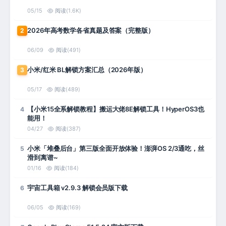
05/15
阅读(1.6K)
2026年高考数学各省真题及答案（完整版）
2
06/09
阅读(491)
小米/红米 BL解锁方案汇总（2026年版）
3
05/17
阅读(489)
【小米15全系解锁教程】搬运大佬8E解锁工具！HyperOS3也
4
能用！
04/27
阅读(387)
小米「堆叠后台」第三版全面开放体验！澎湃OS 2/3通吃，丝
5
滑到离谱~
01/16
阅读(184)
宇宙工具箱 v2.9.3 解锁会员版下载
6
06/05
阅读(169)