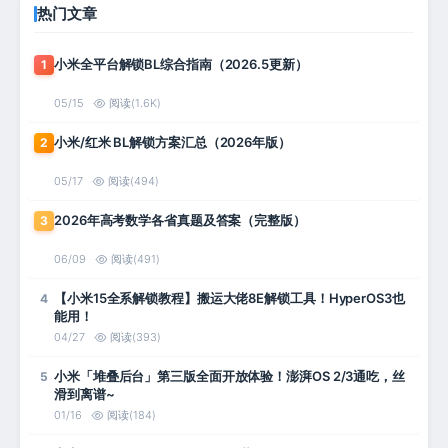
热门文章
小米全平台解锁BL综合指南（2026.5更新）
1
05/15
阅读(1.6K)
小米/红米 BL解锁方案汇总（2026年版）
2
05/17
阅读(494)
2026年高考数学各省真题及答案（完整版）
3
06/09
阅读(491)
【小米15全系解锁教程】搬运大佬8E解锁工具！HyperOS3也
4
能用！
04/27
阅读(393)
小米「堆叠后台」第三版全面开放体验！澎湃OS 2/3通吃，丝
5
滑到离谱~
01/16
阅读(184)