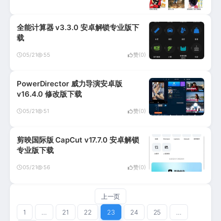
全能计算器 v3.3.0 安卓解锁专业版下
载
05/21
55
赞(0)
PowerDirector 威力导演安卓版
v16.4.0 修改版下载
05/21
51
赞(0)
剪映国际版 CapCut v17.7.0 安卓解锁
专业版下载
05/21
56
赞(0)
上一页
1
…
21
22
23
24
25
…