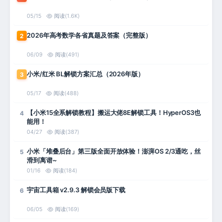
05/15
阅读(1.6K)
2026年高考数学各省真题及答案（完整版）
2
06/09
阅读(491)
小米/红米 BL解锁方案汇总（2026年版）
3
05/17
阅读(488)
【小米15全系解锁教程】搬运大佬8E解锁工具！HyperOS3也
4
能用！
04/27
阅读(387)
小米「堆叠后台」第三版全面开放体验！澎湃OS 2/3通吃，丝
5
滑到离谱~
01/16
阅读(184)
宇宙工具箱 v2.9.3 解锁会员版下载
6
06/05
阅读(169)