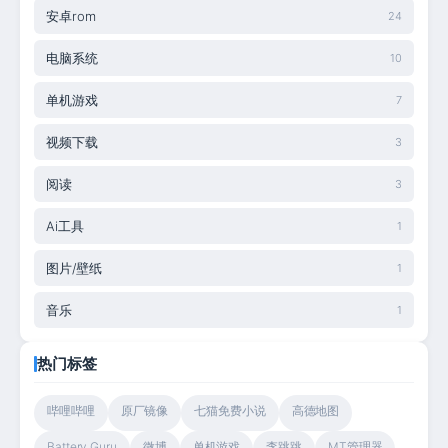
安卓rom
24
电脑系统
10
单机游戏
7
视频下载
3
阅读
3
Ai工具
1
图片/壁纸
1
音乐
1
热门标签
哔哩哔哩
原厂镜像
七猫免费小说
高德地图
Battery Guru
微博
单机游戏
李跳跳
MT管理器