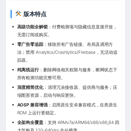
版本特点
高级功能全解锁
：付费检测项与隐藏信息直接开放，
无需订阅或购买。
零广告零追踪
：移除所有广告链接、布局及调用方
法；禁用 Analytics/Crashlytics/Firebase，无活动追
踪器。
纯离线运行
：删除网络相关权限与服务，断网状态下
所有检测功能完整可用。
深度精简优化
：清理冗余接收器、提供商与服务；压
缩图形资源，启动与响应更快。
AOSP 兼容增强
：启用原生安卓兼容模式，在类原生
ROM 上运行更稳定。
全架构全覆盖
：支持 ARMv7a/ARM64/x86/x86_64 四
大架构及 120-640dpi 全分辨率。